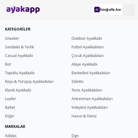
Fotoğrafla Ara
AI
KATEGORİLER
Sneaker
Outdoor Ayakkabı
Sandalet & Terlik
Futbol Ayakkabıları
Casual Ayakkabı
Çocuk Ayakkabıları
Bot
Abiye Ayakkabı
Topuklu Ayakkabı
Basketbol Ayakkabıları
Koşu & Yürüyüş Ayakkabıları
Stiletto
Klasik Ayakkabı
Tenis Ayakkabıları
Loafer
Antrenman Ayakkabıları
Babet
Voleybol Ayakkabıları
Diğer
Havuz & Deniz
MARKALAR
Adidas
Dgn