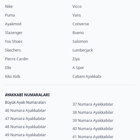
Nike
Vicco
Puma
Vans
Ayakmod
Converse
Slazenger
Bueno
Fox Shoes
Salomon
Skechers
Lumberjack
Pierre Cardin
Ziya
Elle
A Spor
Kiko Kids
Cabani Ayakkabı
AYAKKABI NUMARALARI
Büyük Ayak Numaraları
37 Numara Ayakkabılar
46 Numara Ayakkabılar
38 Numara Ayakkabılar
47 Numara Ayakkabılar
39 Numara Ayakkabılar
48 Numara Ayakkabılar
40 Numara Ayakkabılar
49 Numara Ayakkabılar
41 Numara Ayakkabılar