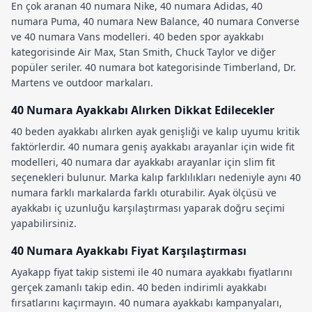
En çok aranan
40 numara Nike
,
40 numara Adidas
,
40
numara Puma
,
40 numara New Balance
,
40 numara Converse
ve
40 numara Vans
modelleri.
40 beden spor ayakkabı
kategorisinde Air Max, Stan Smith, Chuck Taylor ve diğer
popüler seriler.
40 numara bot
kategorisinde Timberland, Dr.
Martens ve outdoor markaları.
40 Numara Ayakkabı Alırken Dikkat Edilecekler
40 beden ayakkabı
alırken
ayak genişliği
ve
kalıp uyumu
kritik
faktörlerdir.
40 numara geniş ayakkabı
arayanlar için wide fit
modelleri,
40 numara dar ayakkabı
arayanlar için slim fit
seçenekleri bulunur.
Marka kalıp farklılıkları
nedeniyle aynı 40
numara farklı markalarda farklı oturabilir.
Ayak ölçüsü
ve
ayakkabı iç uzunluğu
karşılaştırması yaparak doğru seçimi
yapabilirsiniz.
40 Numara Ayakkabı Fiyat Karşılaştırması
Ayakapp fiyat takip sistemi
ile
40 numara ayakkabı fiyatları
nı
gerçek zamanlı takip edin.
40 beden indirimli ayakkabı
fırsatlarını kaçırmayın.
40 numara ayakkabı kampanyaları
,