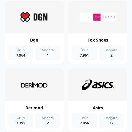
Dgn
Fox Shoes
Ürün
Mağaza
Ürün
Mağaza
7.964
1
7.961
2
Derimod
Asics
Ürün
Mağaza
Ürün
Mağaza
7.395
2
7.056
32