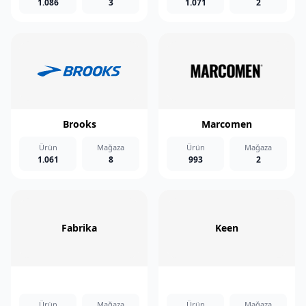
1.086
3
1.071
2
Brooks
Marcomen
Ürün
Mağaza
Ürün
Mağaza
1.061
8
993
2
Fabrika
Keen
Ürün
Mağaza
Ürün
Mağaza