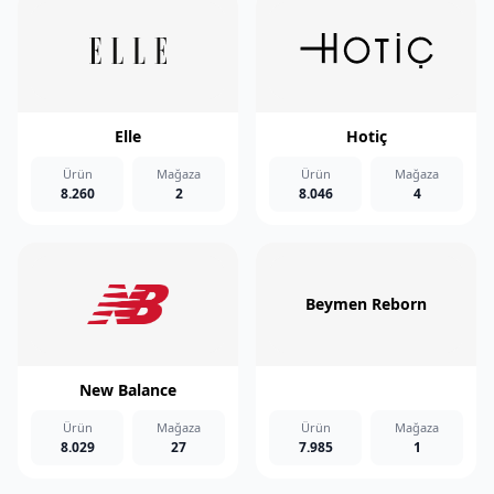
Elle
Hotiç
Ürün
Mağaza
Ürün
Mağaza
8.260
2
8.046
4
Beymen Reborn
New Balance
Ürün
Mağaza
Ürün
Mağaza
8.029
27
7.985
1