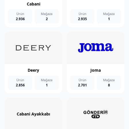
Cabani
Ürün
Mağaza
Ürün
Mağaza
2.936
2
2.935
1
Deery
Joma
Ürün
Mağaza
Ürün
Mağaza
2.856
1
2.701
8
Cabani Ayakkabı