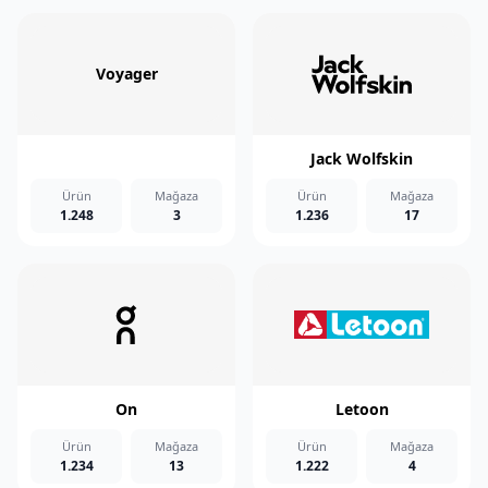
Voyager
Jack Wolfskin
Ürün
Mağaza
Ürün
Mağaza
1.248
3
1.236
17
On
Letoon
Ürün
Mağaza
Ürün
Mağaza
1.234
13
1.222
4