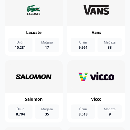
Lacoste
Vans
Ürün
Mağaza
Ürün
Mağaza
10.281
17
9.961
33
Salomon
Vicco
Ürün
Mağaza
Ürün
Mağaza
8.704
35
8.518
9