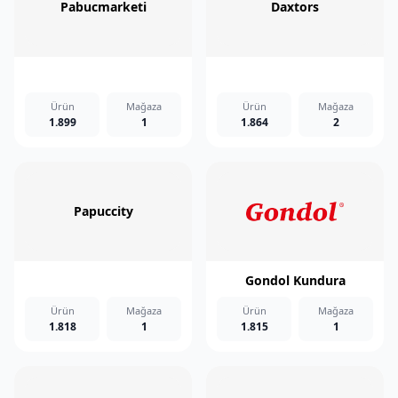
Pabucmarketi
Daxtors
Ürün
Mağaza
Ürün
Mağaza
1.899
1
1.864
2
Papuccity
Gondol Kundura
Ürün
Mağaza
Ürün
Mağaza
1.818
1
1.815
1