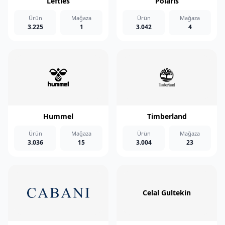
Lefties
Polaris
Ürün
Mağaza
Ürün
Mağaza
3.225
1
3.042
4
Hummel
Timberland
Ürün
Mağaza
Ürün
Mağaza
3.036
15
3.004
23
Celal Gultekin