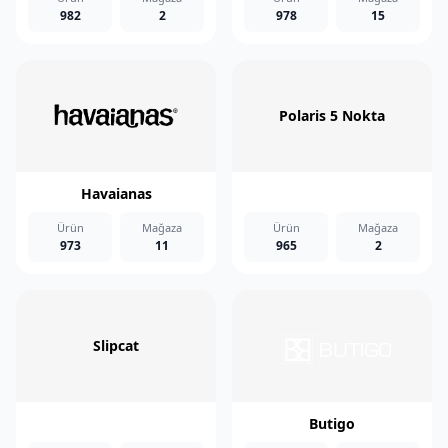
982
2
978
15
Polaris 5 Nokta
Havaianas
Ürün
Mağaza
Ürün
Mağaza
973
11
965
2
Slipcat
Butigo