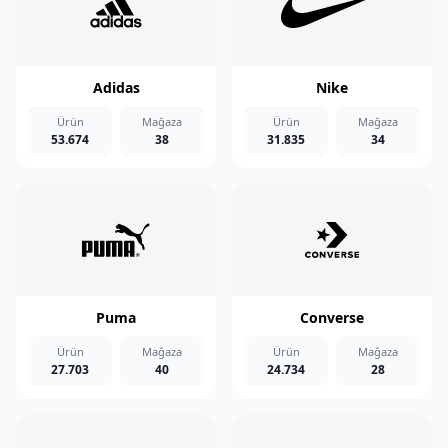
Adidas
Nike
Ürün
Mağaza
Ürün
Mağaza
53.674
38
31.835
34
Puma
Converse
Ürün
Mağaza
Ürün
Mağaza
27.703
40
24.734
28