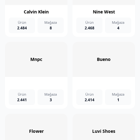
Calvin Klein
Nine West
Ürün
Mağaza
Ürün
Mağaza
2.484
8
2.468
4
Mnpc
Bueno
Ürün
Mağaza
Ürün
Mağaza
2.441
3
2.414
1
Flower
Luvi Shoes