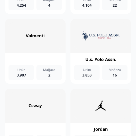
4.254
4
4.104
22
Valmenti
U.s. Polo Assn.
Ürün
Mağaza
Ürün
Mağaza
3.907
2
3.853
16
Ccway
Jordan