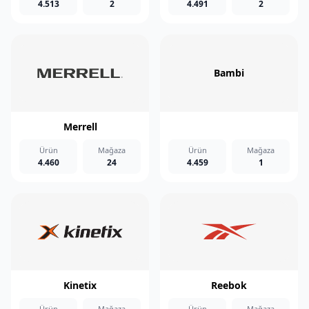
4.513
2
4.491
2
Bambi
Merrell
Ürün
Mağaza
Ürün
Mağaza
4.460
24
4.459
1
Kinetix
Reebok
Ürün
Mağaza
Ürün
Mağaza