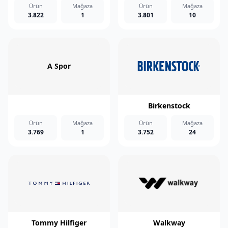
Ürün
Mağaza
Ürün
Mağaza
3.822
1
3.801
10
A Spor
Birkenstock
Ürün
Mağaza
Ürün
Mağaza
3.769
1
3.752
24
Tommy Hilfiger
Walkway