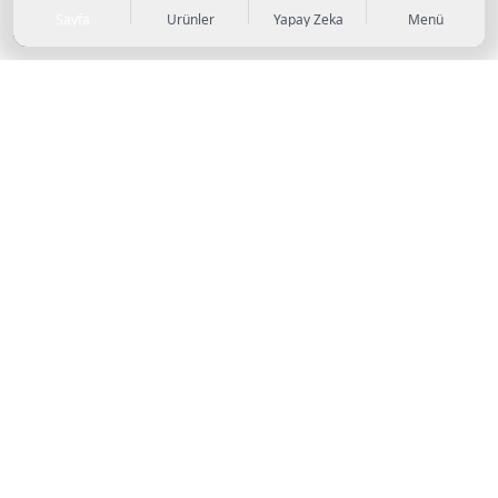
Sayfa
Ürünler
Yapay Zeka
Menü
KATEGORİLER
Sneaker
Outdoor Ayakkabı
Sandalet & Terlik
Futbol Ayakkabıları
Casual Ayakkabı
Çocuk Ayakkabıları
Bot
Abiye Ayakkabı
Topuklu Ayakkabı
Basketbol Ayakkabıları
Koşu & Yürüyüş Ayakkabıları
Stiletto
Klasik Ayakkabı
Tenis Ayakkabıları
Loafer
Antrenman Ayakkabıları
Babet
Voleybol Ayakkabıları
Diğer
Havuz & Deniz