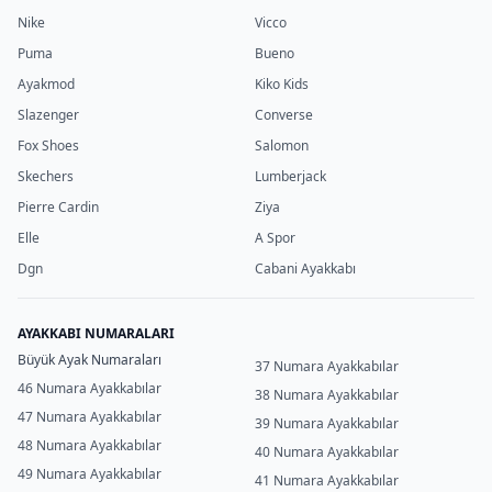
Nike
Vicco
Puma
Bueno
Ayakmod
Kiko Kids
Slazenger
Converse
Fox Shoes
Salomon
Skechers
Lumberjack
Pierre Cardin
Ziya
Elle
A Spor
Dgn
Cabani Ayakkabı
AYAKKABI NUMARALARI
Büyük Ayak Numaraları
37 Numara Ayakkabılar
46 Numara Ayakkabılar
38 Numara Ayakkabılar
47 Numara Ayakkabılar
39 Numara Ayakkabılar
48 Numara Ayakkabılar
40 Numara Ayakkabılar
49 Numara Ayakkabılar
41 Numara Ayakkabılar