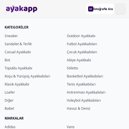
Fotoğrafla Ara
AI
KATEGORİLER
Sneaker
Outdoor Ayakkabı
Sandalet & Terlik
Futbol Ayakkabıları
Casual Ayakkabı
Çocuk Ayakkabıları
Bot
Abiye Ayakkabı
Topuklu Ayakkabı
Stiletto
Koşu & Yürüyüş Ayakkabıları
Basketbol Ayakkabıları
Klasik Ayakkabı
Tenis Ayakkabıları
Loafer
Antrenman Ayakkabıları
Diğer
Voleybol Ayakkabıları
Babet
Havuz & Deniz
MARKALAR
Adidas
Vans