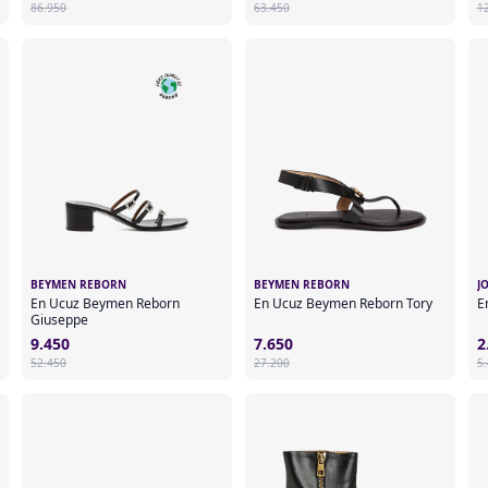
86.950
63.450
1
BEYMEN REBORN
BEYMEN REBORN
J
En Ucuz Beymen Reborn
En Ucuz Beymen Reborn Tory
E
Giuseppe
9.450
7.650
2
52.450
27.200
5