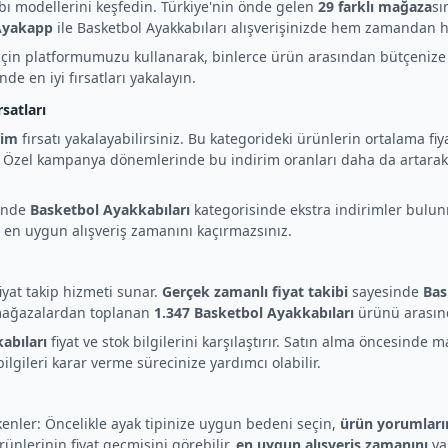
ı modellerini keşfedin. Türkiye'nin önde gelen
29 farklı mağaza
sı
Ayakapp
ile Basketbol Ayakkabıları alışverişinizde hem zamandan 
ak için platformumuzu kullanarak, binlerce ürün arasından bütçeni
de en iyi fırsatları yakalayın.
satları
rim
fırsatı yakalayabilirsiniz. Bu kategorideki ürünlerin ortalama fiy
zel kampanya dönemlerinde bu indirim oranları daha da artara
rinde
Basketbol Ayakkabıları
kategorisinde ekstra indirimler bulu
r, en uygun alışveriş zamanını kaçırmazsınız.
iyat takip hizmeti sunar.
Gerçek zamanlı fiyat takibi
sayesinde
Bas
m mağazalardan toplanan
1.347 Basketbol Ayakkabıları
ürünü arasında
abıları
fiyat ve stok bilgilerini karşılaştırır. Satın alma öncesinde
gileri karar verme sürecinize yardımcı olabilir.
kenler: Öncelikle ayak tipinize uygun bedeni seçin,
ürün yorumları
ünlerinin fiyat geçmişini görebilir,
en uygun alışveriş zamanını
ya