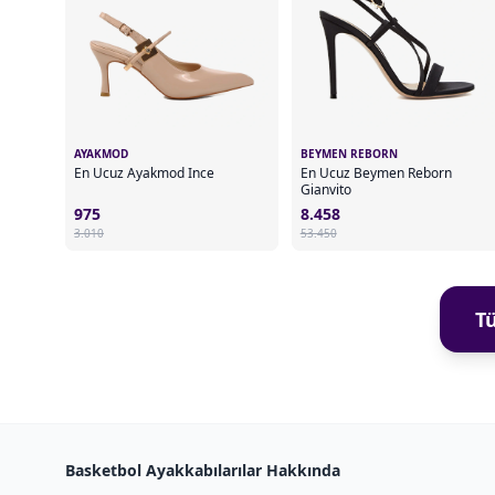
AYAKMOD
BEYMEN REBORN
En Ucuz Ayakmod Ince
En Ucuz Beymen Reborn
Gianvito
975
8.458
3.010
53.450
T
Basketbol Ayakkabılarılar Hakkında