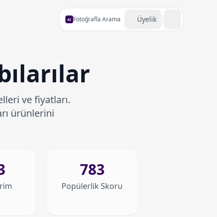
Üyelik
Fotoğrafla Arama
AI
ılarılar
ri ve fiyatları.
ı ürünlerini
3
783
irim
Popülerlik Skoru