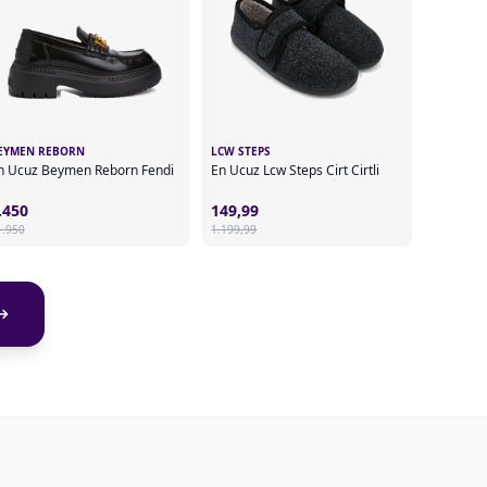
EYMEN REBORN
LCW STEPS
n Ucuz Beymen Reborn Fendi
En Ucuz Lcw Steps Cirt Cirtli
.450
149,99
1.950
1.199,99