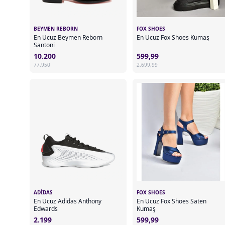
BEYMEN REBORN
FOX SHOES
En Ucuz Beymen Reborn
En Ucuz Fox Shoes Kumaş
Santoni
10.200
599,99
77.950
2.699,99
ADIDAS
FOX SHOES
En Ucuz Adidas Anthony
En Ucuz Fox Shoes Saten
Edwards
Kumaş
2.199
599,99