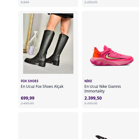
8.849
2.299,99
FOX SHOES
NIKE
En Ucuz Fox Shoes Alçak
En Ucuz Nike Giannis
Immortality
699,99
2.399,50
2.499,99
5.399,90