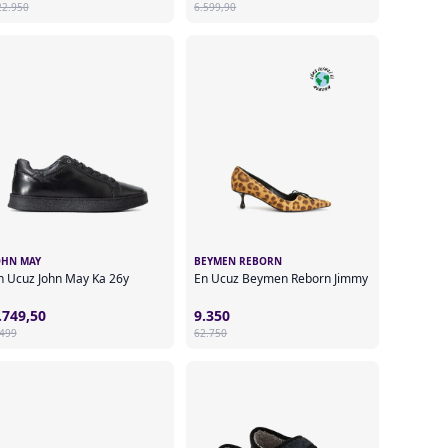
22.950
6.599,90
OHN MAY
BEYMEN REBORN
n Ucuz John May Ka 26y
En Ucuz Beymen Reborn Jimmy
.749,50
9.350
.499
62.750