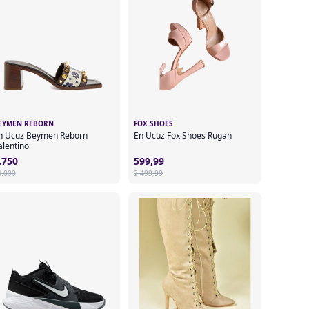
EYMEN REBORN
FOX SHOES
n Ucuz Beymen Reborn
En Ucuz Fox Shoes Rugan
alentino
.750
599,99
4.000
2.499,99