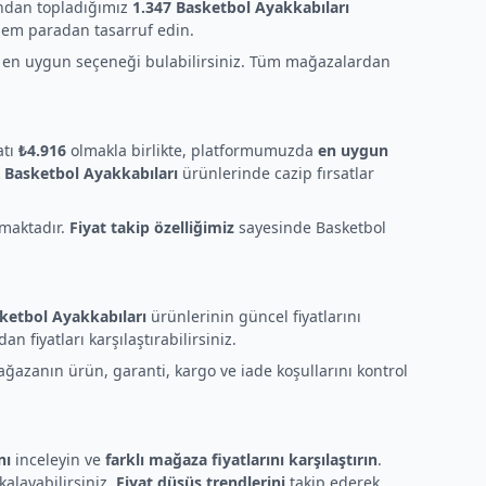
ndan topladığımız
1.347 Basketbol Ayakkabıları
hem paradan tasarruf edin.
ze en uygun seçeneği bulabilirsiniz. Tüm mağazalardan
atı
₺4.916
olmakla birlikte, platformumuzda
en uygun
k
Basketbol Ayakkabıları
ürünlerinde cazip fırsatlar
nmaktadır.
Fiyat takip özelliğimiz
sayesinde Basketbol
ketbol Ayakkabıları
ürünlerinin güncel fiyatlarını
n fiyatları karşılaştırabilirsiniz.
 mağazanın ürün, garanti, kargo ve iade koşullarını kontrol
nı
inceleyin ve
farklı mağaza fiyatlarını karşılaştırın
.
kalayabilirsiniz.
Fiyat düşüş trendlerini
takip ederek