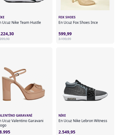
IKE
FOX SHOES
n Ucuz Nike Team Hustle
En Ucuz Fox Shoes Ince
.224,30
599,99
.099,90
3.199,99
ALENTINO GARAVANI
NIKE
n Ucuz Valentino Garavani
En Ucuz Nike Lebron Witness
logo
8.995
2.549,95