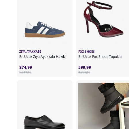
ZIYA AYAKKABI
FOX SHOES
En Ucuz Ziya Ayakkabi Hakiki
En Ucuz Fox Shoes Topuklu
874,99
599,99
5.249,99
3.299,99