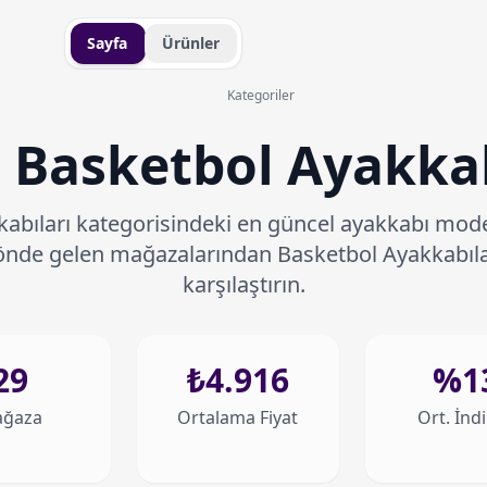
Sayfa
Ürünler
Kategoriler
 Basketbol Ayakkab
abıları kategorisindeki en güncel ayakkabı modelle
 önde gelen mağazalarından Basketbol Ayakkabılar
karşılaştırın.
29
₺4.916
%1
ğaza
Ortalama Fiyat
Ort. İnd