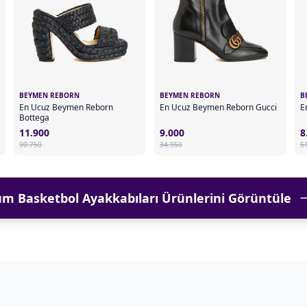
BEYMEN REBORN
BEYMEN REBORN
B
En Ucuz Beymen Reborn
En Ucuz Beymen Reborn Gucci
E
Bottega
11.900
9.000
8
90.750
34.950
5
üm Basketbol Ayakkabıları Ürünlerini Görüntüle