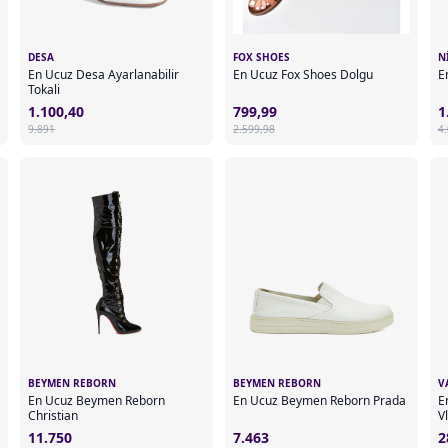
DESA
FOX SHOES
N
En Ucuz Desa Ayarlanabilir
En Ucuz Fox Shoes Dolgu
E
Tokali
1.100,40
799,99
1
9.891
2.599,98
4
BEYMEN REBORN
BEYMEN REBORN
V
En Ucuz Beymen Reborn
En Ucuz Beymen Reborn Prada
E
Christian
V
11.750
7.463
2