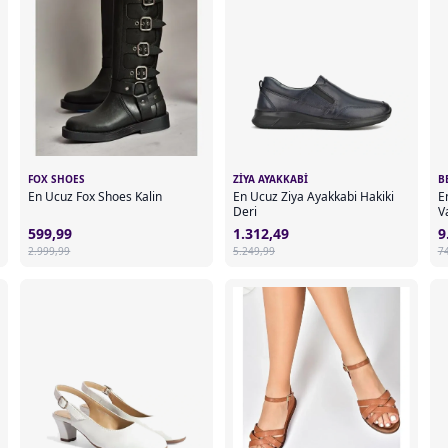
FOX SHOES
ZIYA AYAKKABI
B
En Ucuz Fox Shoes Kalin
En Ucuz Ziya Ayakkabi Hakiki
E
Deri
V
599,99
1.312,49
9
2.999,99
5.249,99
7