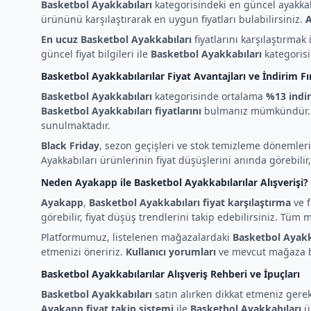
Basketbol Ayakkabıları
kategorisindeki en güncel ayakkab
ürününü karşılaştırarak en uygun fiyatları bulabilirsiniz.
En ucuz Basketbol Ayakkabıları
fiyatlarını karşılaştırm
güncel fiyat bilgileri ile
Basketbol Ayakkabıları
kategorisin
Basketbol Ayakkabılarılar Fiyat Avantajları ve İndirim Fır
Basketbol Ayakkabıları
kategorisinde ortalama
%13 indi
Basketbol Ayakkabıları fiyatlarını
bulmanız mümkündür. Ö
sunulmaktadır.
Black Friday
, sezon geçişleri ve stok temizleme dönemle
Ayakkabıları ürünlerinin fiyat düşüşlerini anında görebili
Neden Ayakapp ile Basketbol Ayakkabılarılar Alışverişi?
Ayakapp
,
Basketbol Ayakkabıları fiyat karşılaştırma
ve f
görebilir, fiyat düşüş trendlerini takip edebilirsiniz. Tü
Platformumuz, listelenen mağazalardaki
Basketbol Ayakk
etmenizi öneririz.
Kullanıcı yorumları
ve mevcut mağaza bil
Basketbol Ayakkabılarılar Alışveriş Rehberi ve İpuçları
Basketbol Ayakkabıları
satın alırken dikkat etmeniz gere
Ayakapp fiyat takip sistemi
ile
Basketbol Ayakkabıları
ür