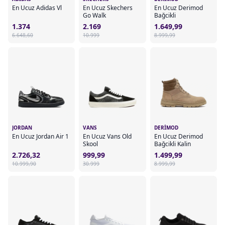
En Ucuz Adidas Vl
En Ucuz Skechers
En Ucuz Derimod
Go Walk
Bağcikli
1.374
2.169
1.649,99
6.648,60
10.999
8.999,99
JORDAN
VANS
DERIMOD
En Ucuz Jordan Air 1
En Ucuz Vans Old
En Ucuz Derimod
Skool
Bağcikli Kalin
2.726,32
999,99
1.499,99
10.999,90
30.999
8.999,99