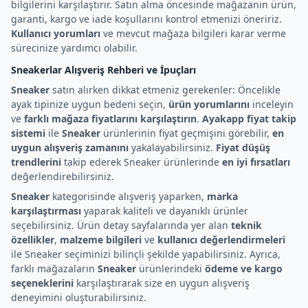
bilgilerini karşılaştırır. Satın alma öncesinde mağazanın ürün,
garanti, kargo ve iade koşullarını kontrol etmenizi öneririz.
Kullanıcı yorumları
ve mevcut mağaza bilgileri karar verme
sürecinize yardımcı olabilir.
Sneakerlar Alışveriş Rehberi ve İpuçları
Sneaker
satın alırken dikkat etmeniz gerekenler: Öncelikle
ayak tipinize uygun bedeni seçin,
ürün yorumlarını
inceleyin
ve
farklı mağaza fiyatlarını karşılaştırın
.
Ayakapp fiyat takip
sistemi
ile
Sneaker
ürünlerinin fiyat geçmişini görebilir,
en
uygun alışveriş zamanını
yakalayabilirsiniz.
Fiyat düşüş
trendlerini
takip ederek Sneaker ürünlerinde
en iyi fırsatları
değerlendirebilirsiniz.
Sneaker
kategorisinde alışveriş yaparken,
marka
karşılaştırması
yaparak kaliteli ve dayanıklı ürünler
seçebilirsiniz. Ürün detay sayfalarında yer alan
teknik
özellikler
,
malzeme bilgileri
ve
kullanıcı değerlendirmeleri
ile Sneaker seçiminizi bilinçli şekilde yapabilirsiniz. Ayrıca,
farklı mağazaların
Sneaker
ürünlerindeki
ödeme ve kargo
seçeneklerini
karşılaştırarak size en uygun alışveriş
deneyimini oluşturabilirsiniz.