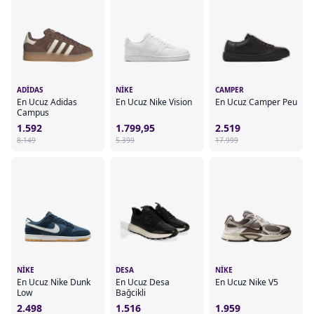
ADIDAS
NIKE
CAMPER
En Ucuz Adidas
En Ucuz Nike Vision
En Ucuz Camper Peu
Campus
1.592
1.799,95
2.519
8.149
5.399
17.999
NIKE
DESA
NIKE
En Ucuz Nike Dunk
En Ucuz Desa
En Ucuz Nike V5
Low
Bağcikli
2.498
1.516
1.959