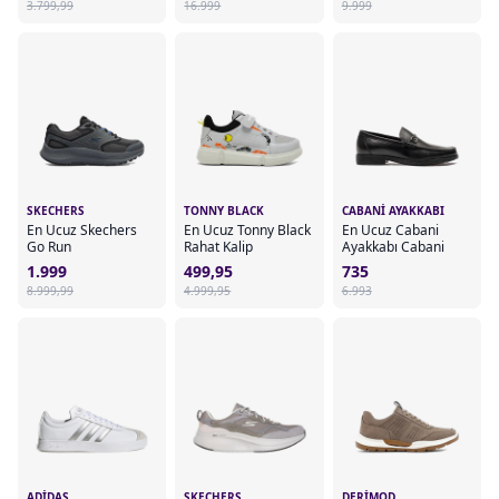
3.799,99
16.999
9.999
SKECHERS
TONNY BLACK
CABANI AYAKKABI
En Ucuz Skechers
En Ucuz Tonny Black
En Ucuz Cabani
Go Run
Rahat Kalip
Ayakkabı Cabani
1.999
499,95
735
8.999,99
4.999,95
6.993
ADIDAS
SKECHERS
DERIMOD