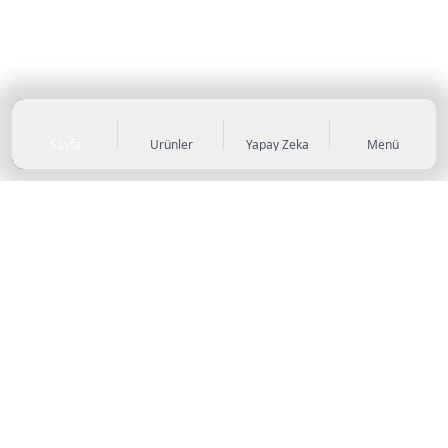
Sayfa
Ürünler
Yapay Zeka
Menü
KATEGORİLER
Sneaker
Outdoor Ayakkabı
Sandalet & Terlik
Futbol Ayakkabıları
Casual Ayakkabı
Çocuk Ayakkabıları
Bot
Abiye Ayakkabı
Topuklu Ayakkabı
Stiletto
Koşu & Yürüyüş Ayakkabıları
Basketbol Ayakkabıları