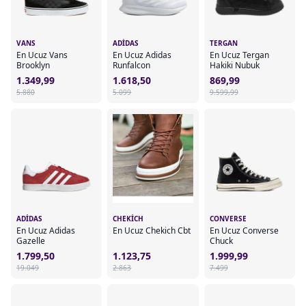
VANS
ADIDAS
TERGAN
En Ucuz Vans
En Ucuz Adidas
En Ucuz Tergan
Brooklyn
Runfalcon
Hakiki Nubuk
1.349,99
1.618,50
869,99
5.880
5.099
9.599,99
ADIDAS
CHEKICH
CONVERSE
En Ucuz Adidas
En Ucuz Chekich Cbt
En Ucuz Converse
Gazelle
Chuck
1.799,50
1.123,75
1.999,99
19.049
2.863
7.499