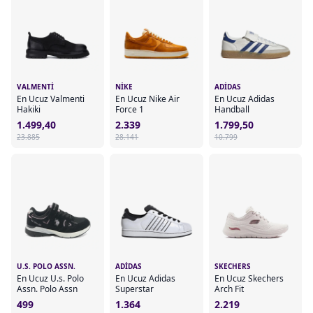
VALMENTI
NIKE
ADIDAS
En Ucuz Valmenti
En Ucuz Nike Air
En Ucuz Adidas
Hakiki
Force 1
Handball
1.499,40
2.339
1.799,50
23.885
28.141
10.799
U.S. POLO ASSN.
ADIDAS
SKECHERS
En Ucuz U.s. Polo
En Ucuz Adidas
En Ucuz Skechers
Assn. Polo Assn
Superstar
Arch Fit
499
1.364
2.219