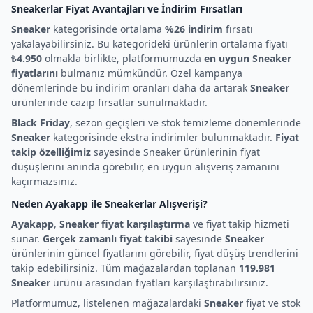
Sneakerlar Fiyat Avantajları ve İndirim Fırsatları
Sneaker
kategorisinde ortalama
%26 indirim
fırsatı
yakalayabilirsiniz. Bu kategorideki ürünlerin ortalama fiyatı
₺4.950
olmakla birlikte, platformumuzda
en uygun Sneaker
fiyatlarını
bulmanız mümkündür. Özel kampanya
dönemlerinde bu indirim oranları daha da artarak
Sneaker
ürünlerinde cazip fırsatlar sunulmaktadır.
Black Friday
, sezon geçişleri ve stok temizleme dönemlerinde
Sneaker
kategorisinde ekstra indirimler bulunmaktadır.
Fiyat
takip özelliğimiz
sayesinde Sneaker ürünlerinin fiyat
düşüşlerini anında görebilir, en uygun alışveriş zamanını
kaçırmazsınız.
Neden Ayakapp ile Sneakerlar Alışverişi?
Ayakapp
,
Sneaker fiyat karşılaştırma
ve fiyat takip hizmeti
sunar.
Gerçek zamanlı fiyat takibi
sayesinde
Sneaker
ürünlerinin güncel fiyatlarını görebilir, fiyat düşüş trendlerini
takip edebilirsiniz. Tüm mağazalardan toplanan
119.981
Sneaker
ürünü arasından fiyatları karşılaştırabilirsiniz.
Platformumuz, listelenen mağazalardaki
Sneaker
fiyat ve stok