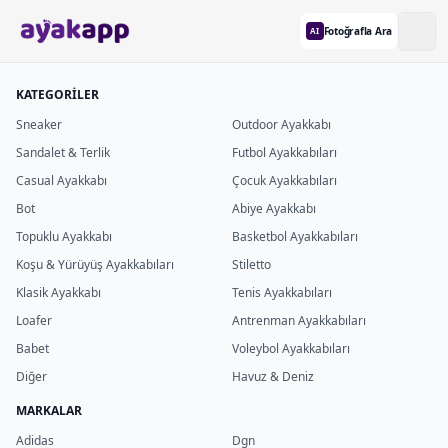
Fotoğrafla Ara
AI
KATEGORİLER
Sneaker
Outdoor Ayakkabı
Sandalet & Terlik
Futbol Ayakkabıları
Casual Ayakkabı
Çocuk Ayakkabıları
Bot
Abiye Ayakkabı
Topuklu Ayakkabı
Basketbol Ayakkabıları
Koşu & Yürüyüş Ayakkabıları
Stiletto
Klasik Ayakkabı
Tenis Ayakkabıları
Loafer
Antrenman Ayakkabıları
Babet
Voleybol Ayakkabıları
Diğer
Havuz & Deniz
MARKALAR
Adidas
Dgn