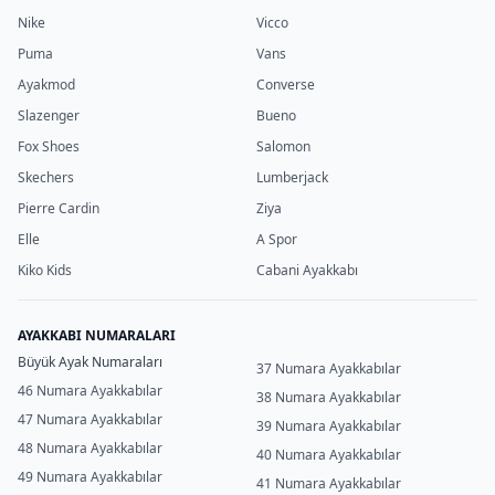
Nike
Vicco
Puma
Vans
Ayakmod
Converse
Slazenger
Bueno
Fox Shoes
Salomon
Skechers
Lumberjack
Pierre Cardin
Ziya
Elle
A Spor
Kiko Kids
Cabani Ayakkabı
AYAKKABI NUMARALARI
Büyük Ayak Numaraları
37 Numara Ayakkabılar
46 Numara Ayakkabılar
38 Numara Ayakkabılar
47 Numara Ayakkabılar
39 Numara Ayakkabılar
48 Numara Ayakkabılar
40 Numara Ayakkabılar
49 Numara Ayakkabılar
41 Numara Ayakkabılar