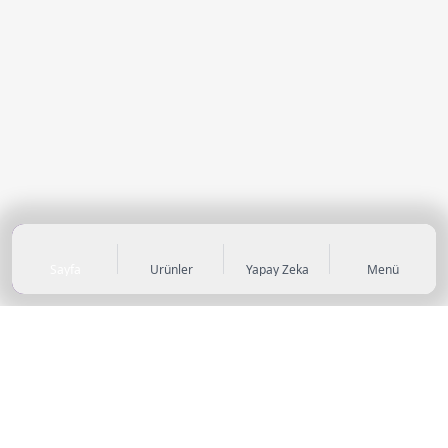
Sayfa
Ürünler
Yapay Zeka
Menü
KATEGORİLER
Sneaker
Outdoor Ayakkabı