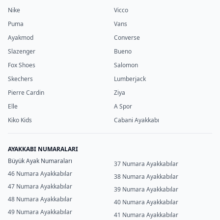
Nike
Vicco
Puma
Vans
Ayakmod
Converse
Slazenger
Bueno
Fox Shoes
Salomon
Skechers
Lumberjack
Pierre Cardin
Ziya
Elle
A Spor
Kiko Kids
Cabani Ayakkabı
AYAKKABI NUMARALARI
Büyük Ayak Numaraları
37 Numara Ayakkabılar
46 Numara Ayakkabılar
38 Numara Ayakkabılar
47 Numara Ayakkabılar
39 Numara Ayakkabılar
48 Numara Ayakkabılar
40 Numara Ayakkabılar
49 Numara Ayakkabılar
41 Numara Ayakkabılar