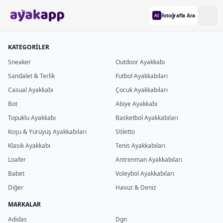
Fotoğrafla Ara
AI
KATEGORİLER
Sneaker
Outdoor Ayakkabı
Sandalet & Terlik
Futbol Ayakkabıları
Casual Ayakkabı
Çocuk Ayakkabıları
Bot
Abiye Ayakkabı
Topuklu Ayakkabı
Basketbol Ayakkabıları
Koşu & Yürüyüş Ayakkabıları
Stiletto
Klasik Ayakkabı
Tenis Ayakkabıları
Loafer
Antrenman Ayakkabıları
Babet
Voleybol Ayakkabıları
Diğer
Havuz & Deniz
MARKALAR
Adidas
Dgn