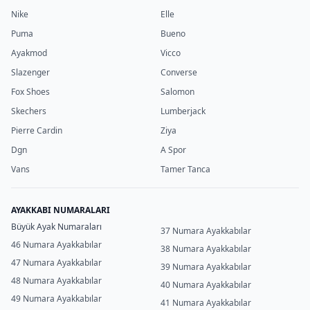
Nike
Elle
Puma
Bueno
Ayakmod
Vicco
Slazenger
Converse
Fox Shoes
Salomon
Skechers
Lumberjack
Pierre Cardin
Ziya
Dgn
A Spor
Vans
Tamer Tanca
AYAKKABI NUMARALARI
Büyük Ayak Numaraları
37 Numara Ayakkabılar
46 Numara Ayakkabılar
38 Numara Ayakkabılar
47 Numara Ayakkabılar
39 Numara Ayakkabılar
48 Numara Ayakkabılar
40 Numara Ayakkabılar
49 Numara Ayakkabılar
41 Numara Ayakkabılar