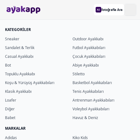
Fotoğrafla Ara
AI
KATEGORİLER
Sneaker
Outdoor Ayakkabı
Sandalet & Terlik
Futbol Ayakkabıları
Casual Ayakkabı
Çocuk Ayakkabıları
Bot
Abiye Ayakkabı
Topuklu Ayakkabı
Stiletto
Koşu & Yürüyüş Ayakkabıları
Basketbol Ayakkabıları
Klasik Ayakkabı
Tenis Ayakkabıları
Loafer
Antrenman Ayakkabıları
Diğer
Voleybol Ayakkabıları
Babet
Havuz & Deniz
MARKALAR
Adidas
Kiko Kids