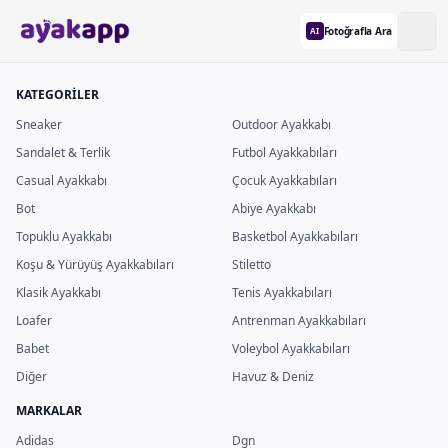
Fotoğrafla Ara
AI
KATEGORİLER
Sneaker
Outdoor Ayakkabı
Sandalet & Terlik
Futbol Ayakkabıları
Casual Ayakkabı
Çocuk Ayakkabıları
Bot
Abiye Ayakkabı
Topuklu Ayakkabı
Basketbol Ayakkabıları
Koşu & Yürüyüş Ayakkabıları
Stiletto
Klasik Ayakkabı
Tenis Ayakkabıları
Loafer
Antrenman Ayakkabıları
Babet
Voleybol Ayakkabıları
Diğer
Havuz & Deniz
MARKALAR
Adidas
Dgn