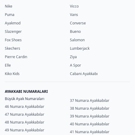
Nike
Vicco
Puma
Vans
Ayakmod
Converse
Slazenger
Bueno
Fox Shoes
Salomon
Skechers
Lumberjack
Pierre Cardin
Ziya
Elle
A Spor
Kiko Kids
Cabani Ayakkabı
AYAKKABI NUMARALARI
Büyük Ayak Numaraları
37 Numara Ayakkabılar
46 Numara Ayakkabılar
38 Numara Ayakkabılar
47 Numara Ayakkabılar
39 Numara Ayakkabılar
48 Numara Ayakkabılar
40 Numara Ayakkabılar
49 Numara Ayakkabılar
41 Numara Ayakkabılar