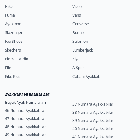
Nike
Vicco
Puma
Vans
Ayakmod
Converse
Slazenger
Bueno
Fox Shoes
Salomon
Skechers
Lumberjack
Pierre Cardin
Ziya
Elle
A Spor
Kiko Kids
Cabani Ayakkabı
AYAKKABI NUMARALARI
Büyük Ayak Numaraları
37 Numara Ayakkabılar
46 Numara Ayakkabılar
38 Numara Ayakkabılar
47 Numara Ayakkabılar
39 Numara Ayakkabılar
48 Numara Ayakkabılar
40 Numara Ayakkabılar
49 Numara Ayakkabılar
41 Numara Ayakkabılar