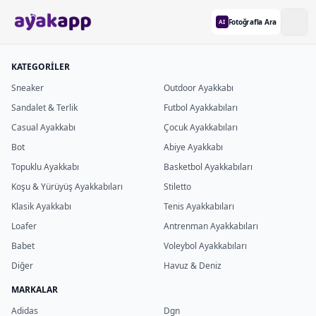
Fotoğrafla Ara
AI
KATEGORİLER
Sneaker
Outdoor Ayakkabı
Sandalet & Terlik
Futbol Ayakkabıları
Casual Ayakkabı
Çocuk Ayakkabıları
Bot
Abiye Ayakkabı
Topuklu Ayakkabı
Basketbol Ayakkabıları
Koşu & Yürüyüş Ayakkabıları
Stiletto
Klasik Ayakkabı
Tenis Ayakkabıları
Loafer
Antrenman Ayakkabıları
Babet
Voleybol Ayakkabıları
Diğer
Havuz & Deniz
MARKALAR
Adidas
Dgn