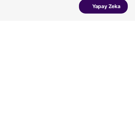
Yapay Zeka
Dgn
Vicco
Vans
Converse
Bueno
Salomon
Lumberjack
Ziya
A Spor