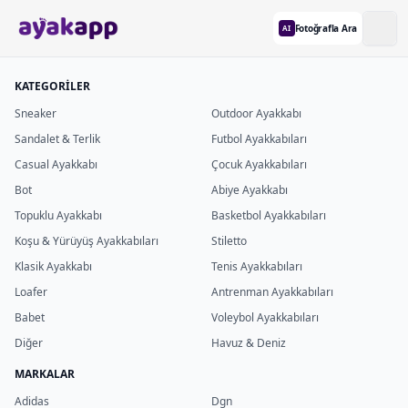
Fotoğrafla Ara
AI
KATEGORİLER
Sneaker
Outdoor Ayakkabı
Sandalet & Terlik
Futbol Ayakkabıları
Casual Ayakkabı
Çocuk Ayakkabıları
Bot
Abiye Ayakkabı
Topuklu Ayakkabı
Basketbol Ayakkabıları
Koşu & Yürüyüş Ayakkabıları
Stiletto
Klasik Ayakkabı
Tenis Ayakkabıları
Loafer
Antrenman Ayakkabıları
Babet
Voleybol Ayakkabıları
Diğer
Havuz & Deniz
MARKALAR
Adidas
Dgn