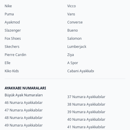
Nike
Vicco
Puma
Vans
Ayakmod
Converse
Slazenger
Bueno
Fox Shoes
Salomon
Skechers
Lumberjack
Pierre Cardin
Ziya
Elle
A Spor
Kiko Kids
Cabani Ayakkabı
AYAKKABI NUMARALARI
Büyük Ayak Numaraları
37 Numara Ayakkabılar
46 Numara Ayakkabılar
38 Numara Ayakkabılar
47 Numara Ayakkabılar
39 Numara Ayakkabılar
48 Numara Ayakkabılar
40 Numara Ayakkabılar
49 Numara Ayakkabılar
41 Numara Ayakkabılar