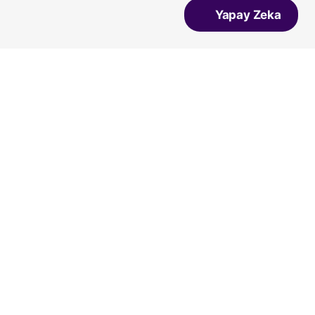
Yapay Zeka
Dgn
Vicco
Vans
Converse
Bueno
Salomon
Lumberjack
Ziya
A Spor