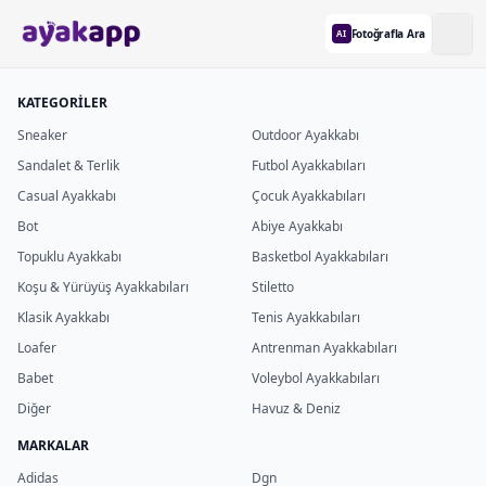
Fotoğrafla Ara
AI
KATEGORİLER
Sneaker
Outdoor Ayakkabı
Sandalet & Terlik
Futbol Ayakkabıları
Casual Ayakkabı
Çocuk Ayakkabıları
Bot
Abiye Ayakkabı
Topuklu Ayakkabı
Basketbol Ayakkabıları
Koşu & Yürüyüş Ayakkabıları
Stiletto
Klasik Ayakkabı
Tenis Ayakkabıları
Loafer
Antrenman Ayakkabıları
Babet
Voleybol Ayakkabıları
Diğer
Havuz & Deniz
MARKALAR
Adidas
Dgn