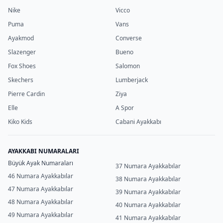
Nike
Vicco
Puma
Vans
Ayakmod
Converse
Slazenger
Bueno
Fox Shoes
Salomon
Skechers
Lumberjack
Pierre Cardin
Ziya
Elle
A Spor
Kiko Kids
Cabani Ayakkabı
AYAKKABI NUMARALARI
Büyük Ayak Numaraları
37 Numara Ayakkabılar
46 Numara Ayakkabılar
38 Numara Ayakkabılar
47 Numara Ayakkabılar
39 Numara Ayakkabılar
48 Numara Ayakkabılar
40 Numara Ayakkabılar
49 Numara Ayakkabılar
41 Numara Ayakkabılar