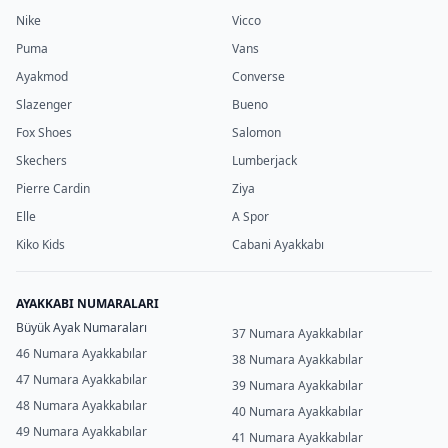
Nike
Vicco
Puma
Vans
Ayakmod
Converse
Slazenger
Bueno
Fox Shoes
Salomon
Skechers
Lumberjack
Pierre Cardin
Ziya
Elle
A Spor
Kiko Kids
Cabani Ayakkabı
AYAKKABI NUMARALARI
Büyük Ayak Numaraları
37 Numara Ayakkabılar
46 Numara Ayakkabılar
38 Numara Ayakkabılar
47 Numara Ayakkabılar
39 Numara Ayakkabılar
48 Numara Ayakkabılar
40 Numara Ayakkabılar
49 Numara Ayakkabılar
41 Numara Ayakkabılar