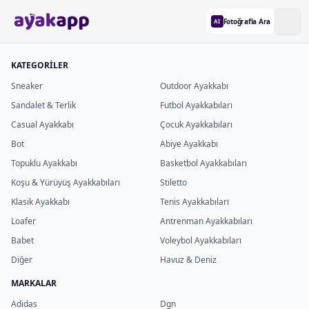
Fotoğrafla Ara
AI
KATEGORİLER
Sneaker
Outdoor Ayakkabı
Sandalet & Terlik
Futbol Ayakkabıları
Casual Ayakkabı
Çocuk Ayakkabıları
Bot
Abiye Ayakkabı
Topuklu Ayakkabı
Basketbol Ayakkabıları
Koşu & Yürüyüş Ayakkabıları
Stiletto
Klasik Ayakkabı
Tenis Ayakkabıları
Loafer
Antrenman Ayakkabıları
Babet
Voleybol Ayakkabıları
Diğer
Havuz & Deniz
MARKALAR
Adidas
Dgn