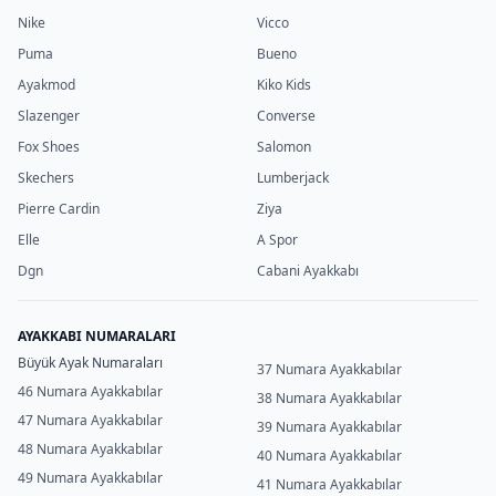
Nike
Vicco
Puma
Bueno
Ayakmod
Kiko Kids
Slazenger
Converse
Fox Shoes
Salomon
Skechers
Lumberjack
Pierre Cardin
Ziya
Elle
A Spor
Dgn
Cabani Ayakkabı
AYAKKABI NUMARALARI
Büyük Ayak Numaraları
37 Numara Ayakkabılar
46 Numara Ayakkabılar
38 Numara Ayakkabılar
47 Numara Ayakkabılar
39 Numara Ayakkabılar
48 Numara Ayakkabılar
40 Numara Ayakkabılar
49 Numara Ayakkabılar
41 Numara Ayakkabılar