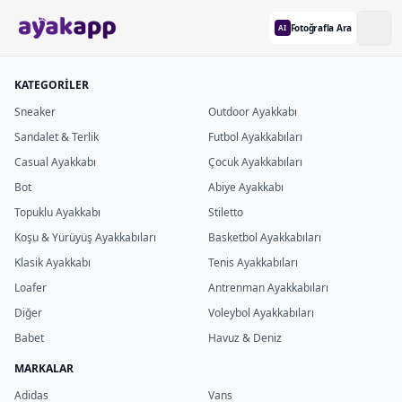
Fotoğrafla Ara
AI
KATEGORİLER
Sneaker
Outdoor Ayakkabı
Sandalet & Terlik
Futbol Ayakkabıları
Casual Ayakkabı
Çocuk Ayakkabıları
Bot
Abiye Ayakkabı
Topuklu Ayakkabı
Stiletto
Koşu & Yürüyüş Ayakkabıları
Basketbol Ayakkabıları
Klasik Ayakkabı
Tenis Ayakkabıları
Loafer
Antrenman Ayakkabıları
Diğer
Voleybol Ayakkabıları
Babet
Havuz & Deniz
MARKALAR
Adidas
Vans