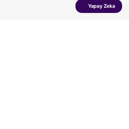
Yapay Zeka
Vans
Vicco
Bueno
Kiko Kids
Converse
Salomon
Lumberjack
Ziya
A Spor