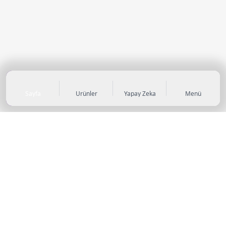
Sayfa
Ürünler
Yapay Zeka
Menü
KATEGORİLER
Sneaker
Outdoor Ayakkabı
Sandalet & Terlik
Futbol Ayakkabıları
Casual Ayakkabı
Çocuk Ayakkabıları
Bot
Abiye Ayakkabı