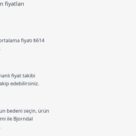
 fiyatları
 ortalama fiyatı ₺614
.
anlı fiyat takibi
akip edebilirsiniz.
gun bedeni seçin, ürün
emi
ile Bjorndal
.