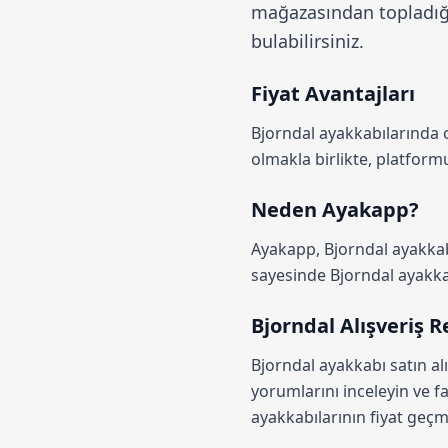
mağazasından topladığım
bulabilirsiniz.
Fiyat Avantajları
Bjorndal ayakkabılarında
olmakla birlikte, platfo
Neden Ayakapp?
Ayakapp,
Bjorndal ayakkab
sayesinde Bjorndal ayakkabı
Bjorndal Alışveriş R
Bjorndal ayakkabı satın al
yorumlarını inceleyin ve fa
ayakkabılarının fiyat geçmi