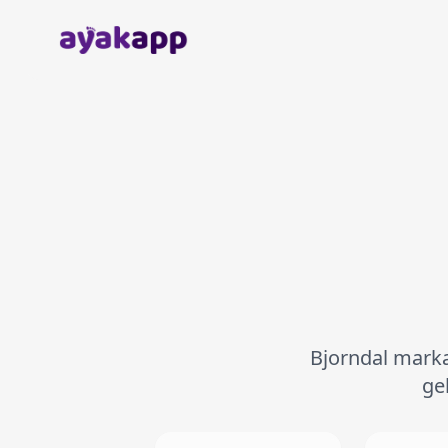
Anasayfa
Bjorndal markas
ge