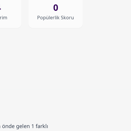
4
0
irim
Popülerlik Skoru
 önde gelen 1 farklı