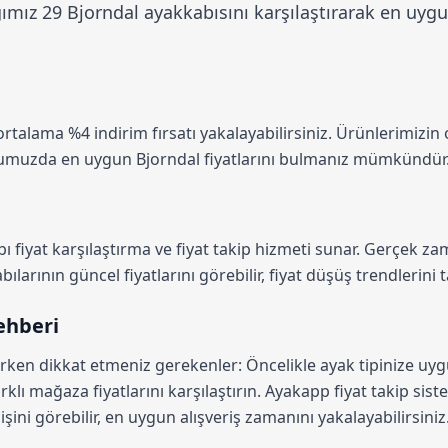
ız 29 Bjorndal ayakkabısını karşılaştırarak en uygun
 ortalama
%4 indirim
fırsatı yakalayabilirsiniz. Ürünlerimizin
rmumuzda en uygun Bjorndal fiyatlarını bulmanız mümkündür
ı fiyat karşılaştırma
ve fiyat takip hizmeti sunar. Gerçek zam
larının güncel fiyatlarını görebilir, fiyat düşüş trendlerini t
ehberi
ırken dikkat etmeniz gerekenler: Öncelikle ayak tipinize uy
rklı mağaza fiyatlarını karşılaştırın.
Ayakapp fiyat takip sist
şini görebilir, en uygun alışveriş zamanını yakalayabilirsiniz