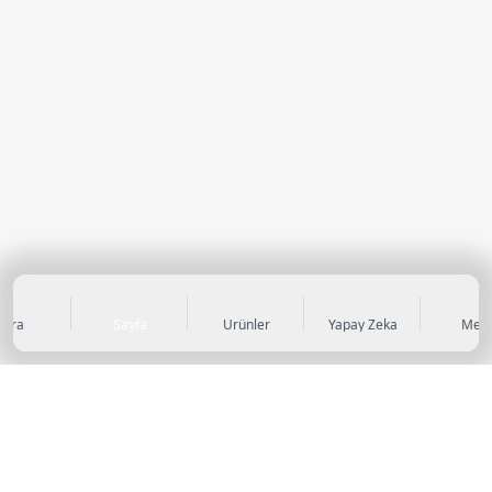
Ara
Sayfa
Ürünler
Yapay Zeka
Men
KATEGORİLER