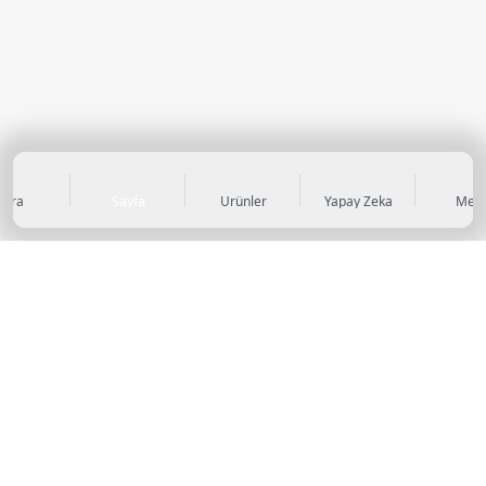
Ara
Sayfa
Ürünler
Yapay Zeka
Men
KATEGORİLER
Sneaker
Outdoor Ayakkabı
Sandalet & Terlik
Futbol Ayakkabıları
Casual Ayakkabı
Çocuk Ayakkabıları
Bot
Abiye Ayakkabı