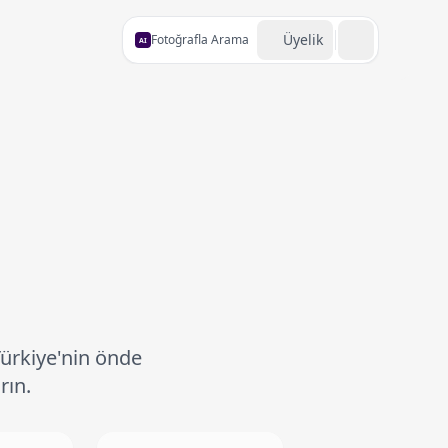
Üyelik
Fotoğrafla Arama
AI
Türkiye'nin önde
rın.