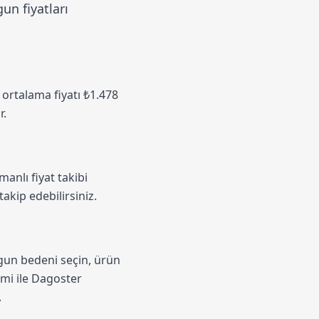
un fiyatları
n ortalama fiyatı ₺1.478
r.
anlı fiyat takibi
akip edebilirsiniz.
ygun bedeni seçin, ürün
emi
ile Dagoster
.