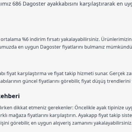
mız 686 Dagoster ayakkabısını karşılaştırarak en uyg
a ortalama
%6 indirim
fırsatı yakalayabilirsiniz. Ürünlerimizi
rmumuzda en uygun Dagoster fiyatlarını bulmanız mümkündü
ı fiyat karşılaştırma
ve fiyat takip hizmeti sunar. Gerçek zam
larının güncel fiyatlarını görebilir, fiyat düşüş trendlerini t
Rehberi
lırken dikkat etmeniz gerekenler: Öncelikle ayak tipinize u
rklı mağaza fiyatlarını karşılaştırın.
Ayakapp fiyat takip sist
şini görebilir, en uygun alışveriş zamanını yakalayabilirsiniz