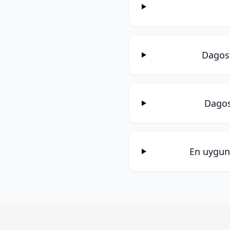
Dagost
Dagost
En uygun