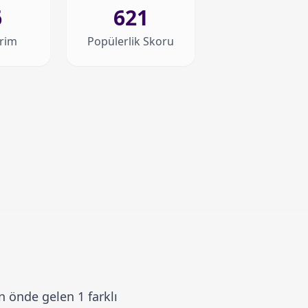
6
621
irim
Popülerlik Skoru
 önde gelen 1 farklı