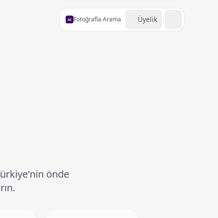
Üyelik
Fotoğrafla Arama
AI
Türkiye'nin önde
rın.