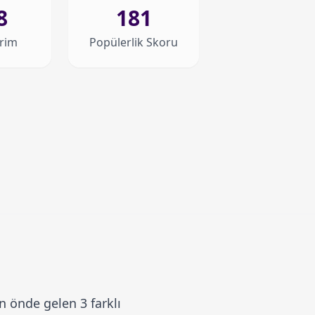
8
181
irim
Popülerlik Skoru
 önde gelen 3 farklı