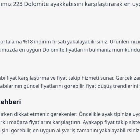
mız 223 Dolomite ayakkabısını karşılaştırarak en uyg
a ortalama
%18 indirim
fırsatı yakalayabilirsiniz. Ürünlerimiz
rmumuzda en uygun Dolomite fiyatlarını bulmanız mümkündü
ı fiyat karşılaştırma
ve fiyat takip hizmeti sunar. Gerçek zam
larının güncel fiyatlarını görebilir, fiyat düşüş trendlerini t
Rehberi
lırken dikkat etmeniz gerekenler: Öncelikle ayak tipinize u
rklı mağaza fiyatlarını karşılaştırın.
Ayakapp fiyat takip sist
şini görebilir, en uygun alışveriş zamanını yakalayabilirsiniz