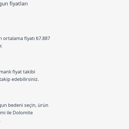
un fiyatları
in ortalama fiyatı ₺7.887
r.
anlı fiyat takibi
akip edebilirsiniz.
ygun bedeni seçin, ürün
emi
ile Dolomite
.