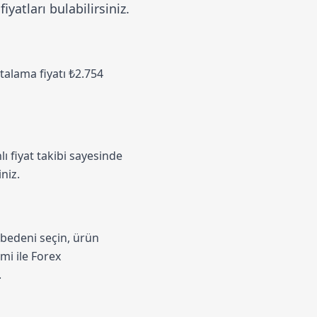
atları bulabilirsiniz.
rtalama fiyatı ₺2.754
ı fiyat takibi sayesinde
niz.
 bedeni seçin, ürün
emi
ile Forex
.