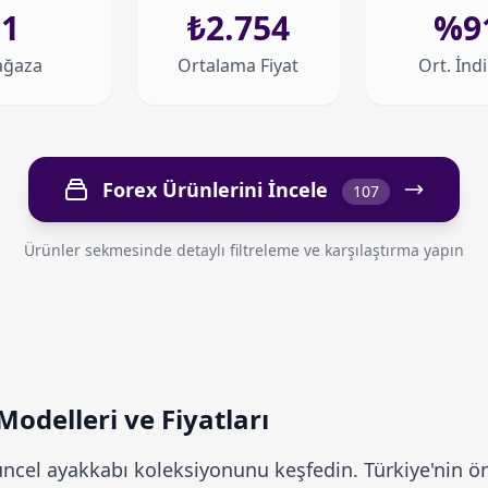
1
₺2.754
%9
ğaza
Ortalama Fiyat
Ort. İnd
Forex Ürünlerini İncele
107
Ürünler sekmesinde detaylı filtreleme ve karşılaştırma yapın
odelleri ve Fiyatları
cel ayakkabı koleksiyonunu keşfedin. Türkiye'nin ön