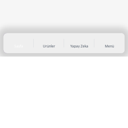
Sayfa
Ürünler
Yapay Zeka
Menü
KATEGORİLER
Sneaker
Outdoor Ayakkabı
Sandalet & Terlik
Futbol Ayakkabıları
Casual Ayakkabı
Çocuk Ayakkabıları
Bot
Abiye Ayakkabı
Topuklu Ayakkabı
Stiletto