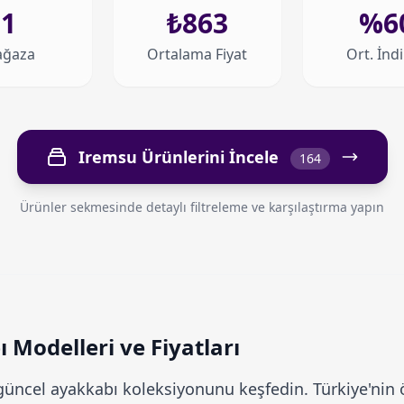
1
₺863
%6
ğaza
Ortalama Fiyat
Ort. İnd
Iremsu Ürünlerini İncele
164
Ürünler sekmesinde detaylı filtreleme ve karşılaştırma yapın
Modelleri ve Fiyatları
üncel ayakkabı koleksiyonunu keşfedin. Türkiye'nin ö