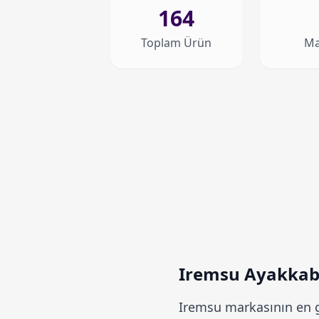
164
Toplam Ürün
Ma
Iremsu Ayakkabı 
Iremsu
markasının en g