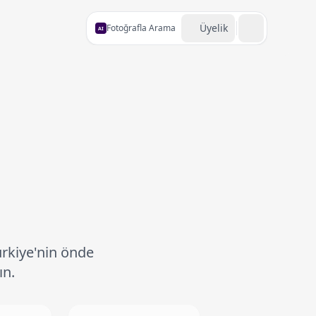
Üyelik
Fotoğrafla Arama
AI
ürkiye'nin önde
ın.