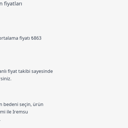
 fiyatları
 ortalama fiyatı ₺863
nlı fiyat takibi sayesinde
siniz.
un bedeni seçin, ürün
emi
ile Iremsu
.