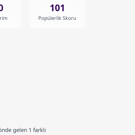
0
101
irim
Popülerlik Skoru
nde gelen 1 farklı