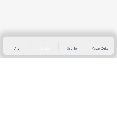
Ara
Sayfa
Ürünler
Yapay Zeka
KATEGORİLER
Sneaker
Outdoor Ayakkabı
Sandalet & Terlik
Futbol Ayakkabıları
Casual Ayakkabı
Çocuk Ayakkabıları
Bot
Abiye Ayakkabı