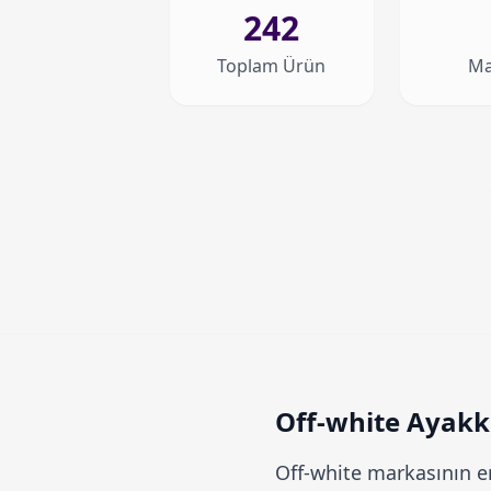
242
Toplam Ürün
Ma
Off-white Ayakka
Off-white
markasının en