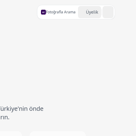
Üyelik
Fotoğrafla Arama
AI
Türkiye'nin önde
rın.