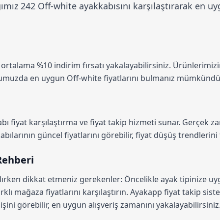
ız 242 Off-white ayakkabısını karşılaştırarak en uyg
a ortalama
%10 indirim
fırsatı yakalayabilirsiniz. Ürünlerimiz
mumuzda en uygun Off-white fiyatlarını bulmanız mümkündü
bı fiyat karşılaştırma
ve fiyat takip hizmeti sunar. Gerçek zam
ılarının güncel fiyatlarını görebilir, fiyat düşüş trendlerini 
 Rehberi
lırken dikkat etmeniz gerekenler: Öncelikle ayak tipinize u
rklı mağaza fiyatlarını karşılaştırın.
Ayakapp fiyat takip sist
şini görebilir, en uygun alışveriş zamanını yakalayabilirsiniz