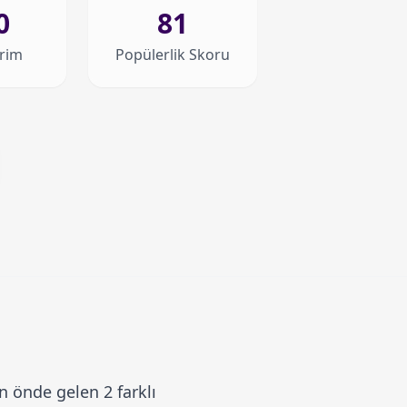
0
81
irim
Popülerlik Skoru
 önde gelen 2 farklı