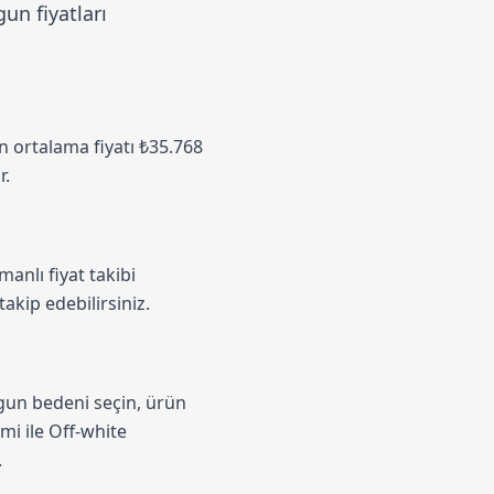
un fiyatları
in ortalama fiyatı ₺35.768
r.
anlı fiyat takibi
takip edebilirsiniz.
ygun bedeni seçin, ürün
emi
ile Off-white
.