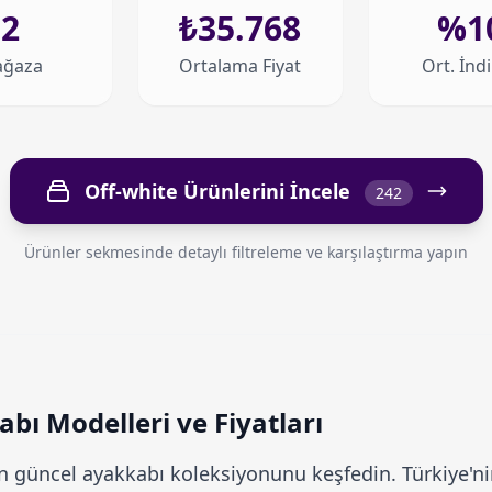
2
₺35.768
%1
ğaza
Ortalama Fiyat
Ort. İnd
Off-white Ürünlerini İncele
242
Ürünler sekmesinde detaylı filtreleme ve karşılaştırma yapın
bı Modelleri ve Fiyatları
 güncel ayakkabı koleksiyonunu keşfedin. Türkiye'nin