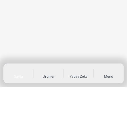
Sayfa
Ürünler
Yapay Zeka
Menü
KATEGORİLER
Sneaker
Outdoor Ayakkabı