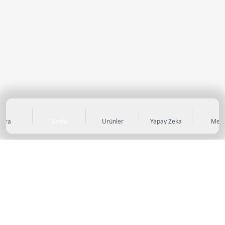
Ara
Sayfa
Ürünler
Yapay Zeka
Men
KATEGORİLER
Sneaker
Outdoor Ayakkabı
Sandalet & Terlik
Futbol Ayakkabıları