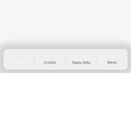
Sayfa
Ürünler
Yapay Zeka
Menü
KATEGORİLER
Sneaker
Outdoor Ayakkabı
Sandalet & Terlik
Futbol Ayakkabıları
Casual Ayakkabı
Çocuk Ayakkabıları