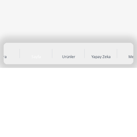
Ara
Sayfa
Ürünler
Yapay Zeka
Men
KATEGORİLER
Sneaker
Outdoor Ayakkabı
Sandalet & Terlik
Futbol Ayakkabıları
Casual Ayakkabı
Çocuk Ayakkabıları
Bot
Abiye Ayakkabı