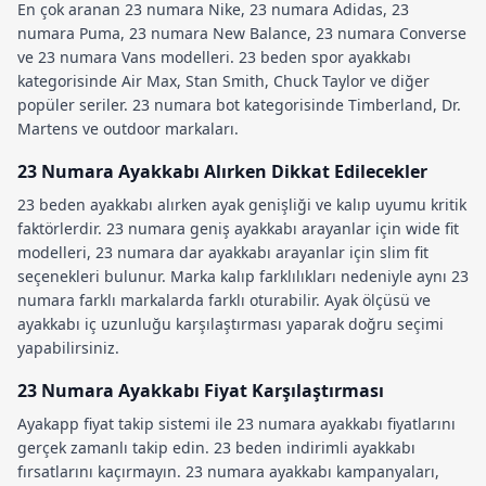
En çok aranan
23 numara Nike
,
23 numara Adidas
,
23
numara Puma
,
23 numara New Balance
,
23 numara Converse
ve
23 numara Vans
modelleri.
23 beden spor ayakkabı
kategorisinde Air Max, Stan Smith, Chuck Taylor ve diğer
popüler seriler.
23 numara bot
kategorisinde Timberland, Dr.
Martens ve outdoor markaları.
23 Numara Ayakkabı Alırken Dikkat Edilecekler
23 beden ayakkabı
alırken
ayak genişliği
ve
kalıp uyumu
kritik
faktörlerdir.
23 numara geniş ayakkabı
arayanlar için wide fit
modelleri,
23 numara dar ayakkabı
arayanlar için slim fit
seçenekleri bulunur.
Marka kalıp farklılıkları
nedeniyle aynı 23
numara farklı markalarda farklı oturabilir.
Ayak ölçüsü
ve
ayakkabı iç uzunluğu
karşılaştırması yaparak doğru seçimi
yapabilirsiniz.
23 Numara Ayakkabı Fiyat Karşılaştırması
Ayakapp fiyat takip sistemi
ile
23 numara ayakkabı fiyatları
nı
gerçek zamanlı takip edin.
23 beden indirimli ayakkabı
fırsatlarını kaçırmayın.
23 numara ayakkabı kampanyaları
,