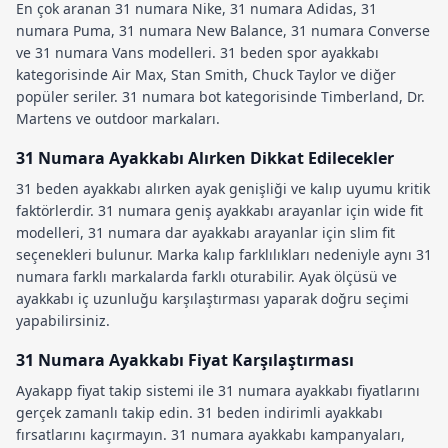
En çok aranan
31 numara Nike
,
31 numara Adidas
,
31
numara Puma
,
31 numara New Balance
,
31 numara Converse
ve
31 numara Vans
modelleri.
31 beden spor ayakkabı
kategorisinde Air Max, Stan Smith, Chuck Taylor ve diğer
popüler seriler.
31 numara bot
kategorisinde Timberland, Dr.
Martens ve outdoor markaları.
31 Numara Ayakkabı Alırken Dikkat Edilecekler
31 beden ayakkabı
alırken
ayak genişliği
ve
kalıp uyumu
kritik
faktörlerdir.
31 numara geniş ayakkabı
arayanlar için wide fit
modelleri,
31 numara dar ayakkabı
arayanlar için slim fit
seçenekleri bulunur.
Marka kalıp farklılıkları
nedeniyle aynı 31
numara farklı markalarda farklı oturabilir.
Ayak ölçüsü
ve
ayakkabı iç uzunluğu
karşılaştırması yaparak doğru seçimi
yapabilirsiniz.
31 Numara Ayakkabı Fiyat Karşılaştırması
Ayakapp fiyat takip sistemi
ile
31 numara ayakkabı fiyatları
nı
gerçek zamanlı takip edin.
31 beden indirimli ayakkabı
fırsatlarını kaçırmayın.
31 numara ayakkabı kampanyaları
,