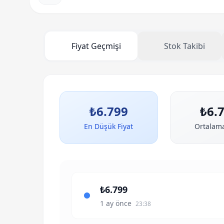
Fiyat ve Stok Geçmişi
Fiyat Geçmişi
Stok Takibi
₺6.799
₺6.
En Düşük Fiyat
Ortalama
₺6.799
1 ay önce
23:38