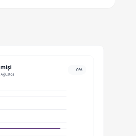
çmişi
0%
7 Ağustos