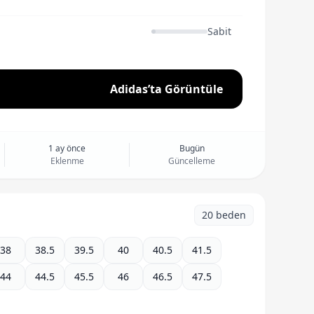
Sabit
Adidas’ta Görüntüle
1 ay önce
Bugün
Eklenme
Güncelleme
20 beden
38
38.5
39.5
40
40.5
41.5
44
44.5
45.5
46
46.5
47.5