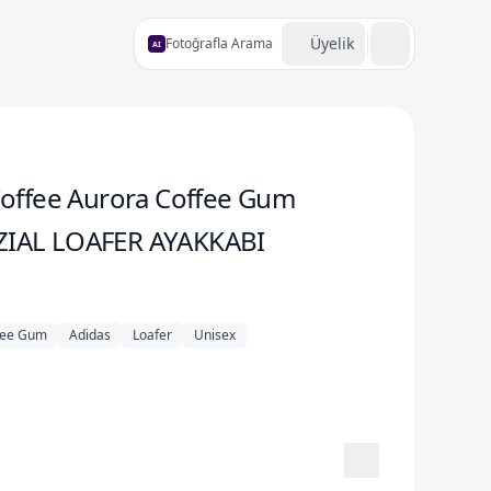
Üyelik
Fotoğrafla Arama
AI
Coffee Aurora Coffee Gum
IAL LOAFER AYAKKABI
fee Gum
Adidas
Loafer
Unisex