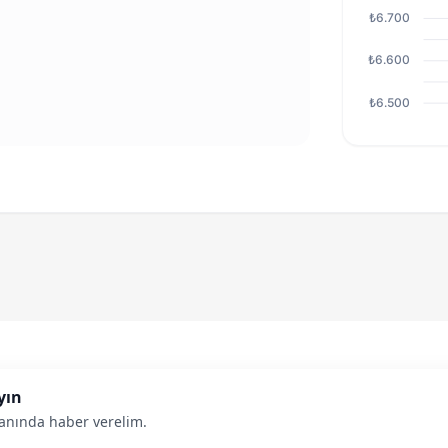
₺6.700
₺6.600
₺6.500
yın
anında haber verelim.