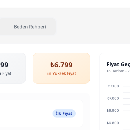
Beden Rehberi
799
₺6.799
Fiyat Ge
16 Haziran – 
 Fiyat
En Yüksek Fiyat
₺7.100
₺7.000
₺6.900
İlk Fiyat
₺6.800