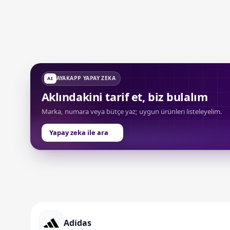
AYAKAPP YAPAY ZEKA
AI
Aklındakini tarif et, biz bulalım
Marka, numara veya bütçe yaz; uygun ürünleri listeleyelim.
Yapay zeka ile ara
Adidas