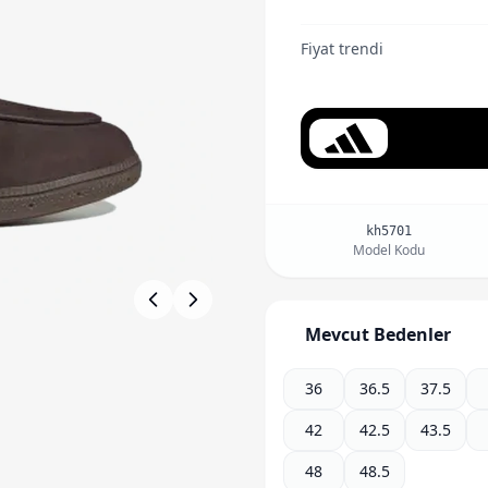
Fiyat trendi
kh5701
Model Kodu
Mevcut Bedenler
36
36.5
37.5
42
42.5
43.5
48
48.5