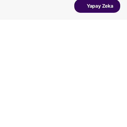
Yapay Zeka
Dgn
Vicco
Vans
Converse
Bueno
Salomon
Lumberjack
Ziya
A Spor