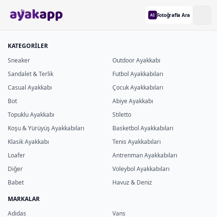
Fotoğrafla Ara
AI
KATEGORİLER
Sneaker
Outdoor Ayakkabı
Sandalet & Terlik
Futbol Ayakkabıları
Casual Ayakkabı
Çocuk Ayakkabıları
Bot
Abiye Ayakkabı
Topuklu Ayakkabı
Stiletto
Koşu & Yürüyüş Ayakkabıları
Basketbol Ayakkabıları
Klasik Ayakkabı
Tenis Ayakkabıları
Loafer
Antrenman Ayakkabıları
Diğer
Voleybol Ayakkabıları
Babet
Havuz & Deniz
MARKALAR
Adidas
Vans