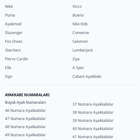
Nike
Vicco
Puma
Bueno
Ayakmod
Kiko Kids
Slazenger
Converse
Fox Shoes
Salomon
Skechers
Lumberjack
Pierre Cardin
Ziya
Elle
A Spor
Dgn
Cabani Ayakkabı
AYAKKABI NUMARALARI
Büyük Ayak Numaraları
37 Numara Ayakkabılar
46 Numara Ayakkabılar
38 Numara Ayakkabılar
47 Numara Ayakkabılar
39 Numara Ayakkabılar
48 Numara Ayakkabılar
40 Numara Ayakkabılar
49 Numara Ayakkabılar
41 Numara Ayakkabılar