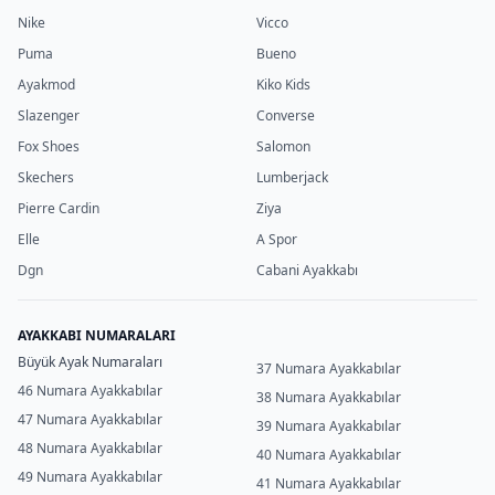
Nike
Vicco
Puma
Bueno
Ayakmod
Kiko Kids
Slazenger
Converse
Fox Shoes
Salomon
Skechers
Lumberjack
Pierre Cardin
Ziya
Elle
A Spor
Dgn
Cabani Ayakkabı
AYAKKABI NUMARALARI
Büyük Ayak Numaraları
37 Numara Ayakkabılar
46 Numara Ayakkabılar
38 Numara Ayakkabılar
47 Numara Ayakkabılar
39 Numara Ayakkabılar
48 Numara Ayakkabılar
40 Numara Ayakkabılar
49 Numara Ayakkabılar
41 Numara Ayakkabılar