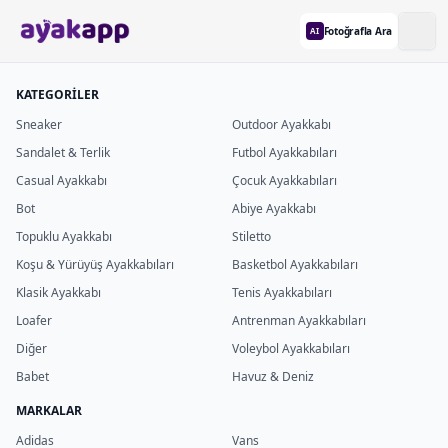
Fotoğrafla Ara
AI
KATEGORİLER
Sneaker
Outdoor Ayakkabı
Sandalet & Terlik
Futbol Ayakkabıları
Casual Ayakkabı
Çocuk Ayakkabıları
Bot
Abiye Ayakkabı
Topuklu Ayakkabı
Stiletto
Koşu & Yürüyüş Ayakkabıları
Basketbol Ayakkabıları
Klasik Ayakkabı
Tenis Ayakkabıları
Loafer
Antrenman Ayakkabıları
Diğer
Voleybol Ayakkabıları
Babet
Havuz & Deniz
MARKALAR
Adidas
Vans