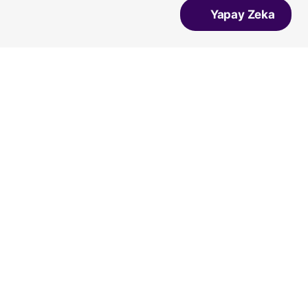
Yapay Zeka
Vans
Vicco
Bueno
Kiko Kids
Converse
Salomon
Lumberjack
Ziya
A Spor