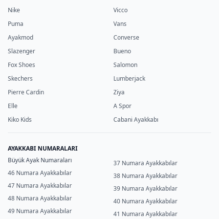
Nike
Vicco
Puma
Vans
Ayakmod
Converse
Slazenger
Bueno
Fox Shoes
Salomon
Skechers
Lumberjack
Pierre Cardin
Ziya
Elle
A Spor
Kiko Kids
Cabani Ayakkabı
AYAKKABI NUMARALARI
Büyük Ayak Numaraları
37 Numara Ayakkabılar
46 Numara Ayakkabılar
38 Numara Ayakkabılar
47 Numara Ayakkabılar
39 Numara Ayakkabılar
48 Numara Ayakkabılar
40 Numara Ayakkabılar
49 Numara Ayakkabılar
41 Numara Ayakkabılar