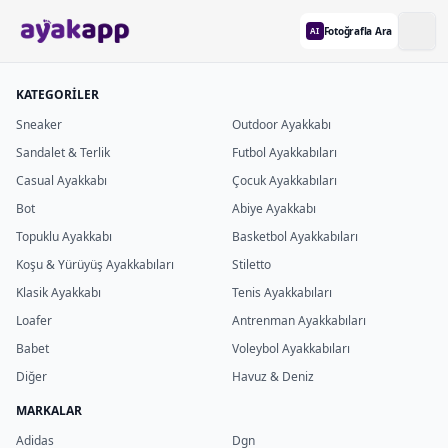
Fotoğrafla Ara
AI
KATEGORİLER
Sneaker
Outdoor Ayakkabı
Sandalet & Terlik
Futbol Ayakkabıları
Casual Ayakkabı
Çocuk Ayakkabıları
Bot
Abiye Ayakkabı
Topuklu Ayakkabı
Basketbol Ayakkabıları
Koşu & Yürüyüş Ayakkabıları
Stiletto
Klasik Ayakkabı
Tenis Ayakkabıları
Loafer
Antrenman Ayakkabıları
Babet
Voleybol Ayakkabıları
Diğer
Havuz & Deniz
MARKALAR
Adidas
Dgn