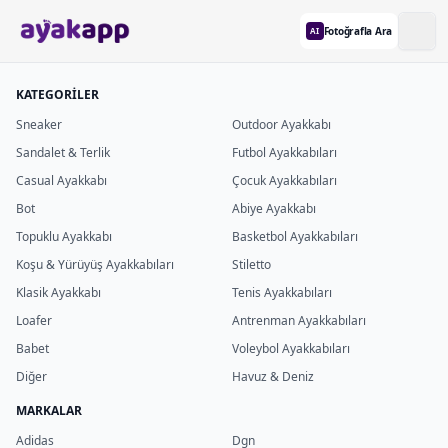
Fotoğrafla Ara
AI
KATEGORİLER
Sneaker
Outdoor Ayakkabı
Sandalet & Terlik
Futbol Ayakkabıları
Casual Ayakkabı
Çocuk Ayakkabıları
Bot
Abiye Ayakkabı
Topuklu Ayakkabı
Basketbol Ayakkabıları
Koşu & Yürüyüş Ayakkabıları
Stiletto
Klasik Ayakkabı
Tenis Ayakkabıları
Loafer
Antrenman Ayakkabıları
Babet
Voleybol Ayakkabıları
Diğer
Havuz & Deniz
MARKALAR
Adidas
Dgn