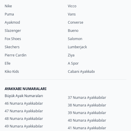
Nike
Vicco
Puma
Vans
Ayakmod
Converse
Slazenger
Bueno
Fox Shoes
Salomon
Skechers
Lumberjack
Pierre Cardin
Ziya
Elle
A Spor
Kiko Kids
Cabani Ayakkabı
AYAKKABI NUMARALARI
Büyük Ayak Numaraları
37 Numara Ayakkabılar
46 Numara Ayakkabılar
38 Numara Ayakkabılar
47 Numara Ayakkabılar
39 Numara Ayakkabılar
48 Numara Ayakkabılar
40 Numara Ayakkabılar
49 Numara Ayakkabılar
41 Numara Ayakkabılar