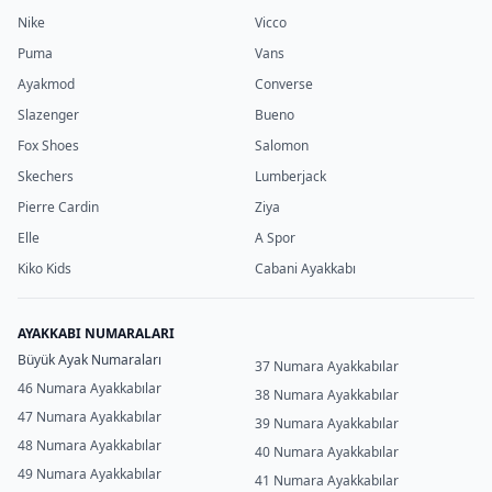
Nike
Vicco
Puma
Vans
Ayakmod
Converse
Slazenger
Bueno
Fox Shoes
Salomon
Skechers
Lumberjack
Pierre Cardin
Ziya
Elle
A Spor
Kiko Kids
Cabani Ayakkabı
AYAKKABI NUMARALARI
Büyük Ayak Numaraları
37 Numara Ayakkabılar
46 Numara Ayakkabılar
38 Numara Ayakkabılar
47 Numara Ayakkabılar
39 Numara Ayakkabılar
48 Numara Ayakkabılar
40 Numara Ayakkabılar
49 Numara Ayakkabılar
41 Numara Ayakkabılar