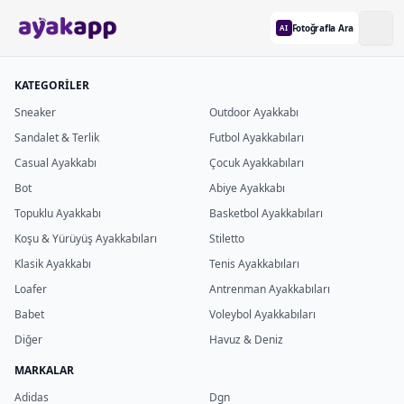
Fotoğrafla Ara
AI
KATEGORİLER
Sneaker
Outdoor Ayakkabı
Sandalet & Terlik
Futbol Ayakkabıları
Casual Ayakkabı
Çocuk Ayakkabıları
Bot
Abiye Ayakkabı
Topuklu Ayakkabı
Basketbol Ayakkabıları
Koşu & Yürüyüş Ayakkabıları
Stiletto
Klasik Ayakkabı
Tenis Ayakkabıları
Loafer
Antrenman Ayakkabıları
Babet
Voleybol Ayakkabıları
Diğer
Havuz & Deniz
MARKALAR
Adidas
Dgn