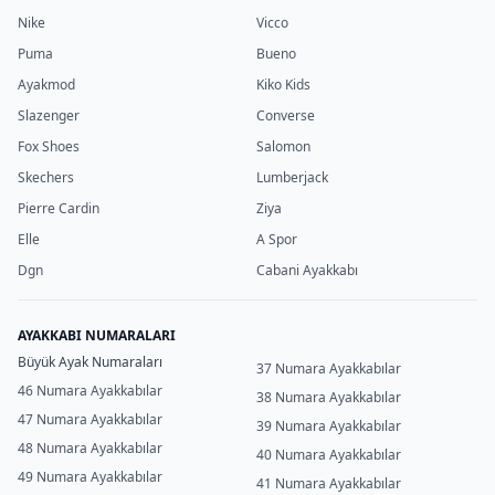
Nike
Vicco
Puma
Bueno
Ayakmod
Kiko Kids
Slazenger
Converse
Fox Shoes
Salomon
Skechers
Lumberjack
Pierre Cardin
Ziya
Elle
A Spor
Dgn
Cabani Ayakkabı
AYAKKABI NUMARALARI
Büyük Ayak Numaraları
37 Numara Ayakkabılar
46 Numara Ayakkabılar
38 Numara Ayakkabılar
47 Numara Ayakkabılar
39 Numara Ayakkabılar
48 Numara Ayakkabılar
40 Numara Ayakkabılar
49 Numara Ayakkabılar
41 Numara Ayakkabılar