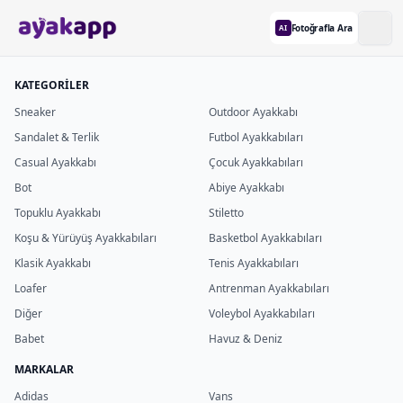
Fotoğrafla Ara
AI
KATEGORİLER
Sneaker
Outdoor Ayakkabı
Sandalet & Terlik
Futbol Ayakkabıları
Casual Ayakkabı
Çocuk Ayakkabıları
Bot
Abiye Ayakkabı
Topuklu Ayakkabı
Stiletto
Koşu & Yürüyüş Ayakkabıları
Basketbol Ayakkabıları
Klasik Ayakkabı
Tenis Ayakkabıları
Loafer
Antrenman Ayakkabıları
Diğer
Voleybol Ayakkabıları
Babet
Havuz & Deniz
MARKALAR
Adidas
Vans