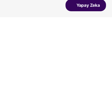
Yapay Zeka
Dgn
Vicco
Vans
Converse
Bueno
Salomon
Lumberjack
Ziya
A Spor