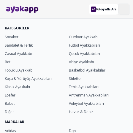
Fotoğrafla Ara
AI
KATEGORİLER
Sneaker
Outdoor Ayakkabı
Sandalet & Terlik
Futbol Ayakkabıları
Casual Ayakkabı
Çocuk Ayakkabıları
Bot
Abiye Ayakkabı
Topuklu Ayakkabı
Basketbol Ayakkabıları
Koşu & Yürüyüş Ayakkabıları
Stiletto
Klasik Ayakkabı
Tenis Ayakkabıları
Loafer
Antrenman Ayakkabıları
Babet
Voleybol Ayakkabıları
Diğer
Havuz & Deniz
MARKALAR
Adidas
Dgn