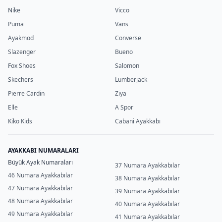
Nike
Vicco
Puma
Vans
Ayakmod
Converse
Slazenger
Bueno
Fox Shoes
Salomon
Skechers
Lumberjack
Pierre Cardin
Ziya
Elle
A Spor
Kiko Kids
Cabani Ayakkabı
AYAKKABI NUMARALARI
Büyük Ayak Numaraları
37 Numara Ayakkabılar
46 Numara Ayakkabılar
38 Numara Ayakkabılar
47 Numara Ayakkabılar
39 Numara Ayakkabılar
48 Numara Ayakkabılar
40 Numara Ayakkabılar
49 Numara Ayakkabılar
41 Numara Ayakkabılar