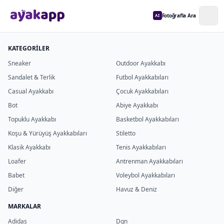
Fotoğrafla Ara
AI
KATEGORİLER
Sneaker
Outdoor Ayakkabı
Sandalet & Terlik
Futbol Ayakkabıları
Casual Ayakkabı
Çocuk Ayakkabıları
Bot
Abiye Ayakkabı
Topuklu Ayakkabı
Basketbol Ayakkabıları
Koşu & Yürüyüş Ayakkabıları
Stiletto
Klasik Ayakkabı
Tenis Ayakkabıları
Loafer
Antrenman Ayakkabıları
Babet
Voleybol Ayakkabıları
Diğer
Havuz & Deniz
MARKALAR
Adidas
Dgn