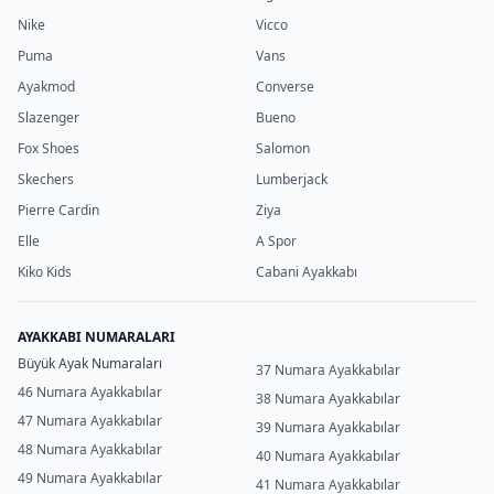
Nike
Vicco
Puma
Vans
Ayakmod
Converse
Slazenger
Bueno
Fox Shoes
Salomon
Skechers
Lumberjack
Pierre Cardin
Ziya
Elle
A Spor
Kiko Kids
Cabani Ayakkabı
AYAKKABI NUMARALARI
Büyük Ayak Numaraları
37 Numara Ayakkabılar
46 Numara Ayakkabılar
38 Numara Ayakkabılar
47 Numara Ayakkabılar
39 Numara Ayakkabılar
48 Numara Ayakkabılar
40 Numara Ayakkabılar
49 Numara Ayakkabılar
41 Numara Ayakkabılar