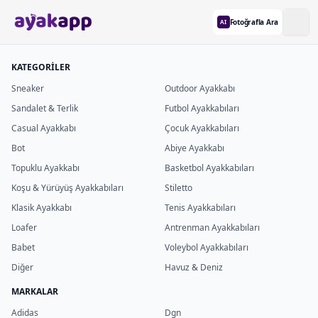
Fotoğrafla Ara
AI
KATEGORİLER
Sneaker
Outdoor Ayakkabı
Sandalet & Terlik
Futbol Ayakkabıları
Casual Ayakkabı
Çocuk Ayakkabıları
Bot
Abiye Ayakkabı
Topuklu Ayakkabı
Basketbol Ayakkabıları
Koşu & Yürüyüş Ayakkabıları
Stiletto
Klasik Ayakkabı
Tenis Ayakkabıları
Loafer
Antrenman Ayakkabıları
Babet
Voleybol Ayakkabıları
Diğer
Havuz & Deniz
MARKALAR
Adidas
Dgn