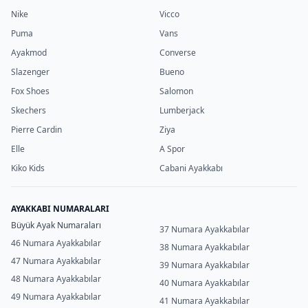
Nike
Vicco
Puma
Vans
Ayakmod
Converse
Slazenger
Bueno
Fox Shoes
Salomon
Skechers
Lumberjack
Pierre Cardin
Ziya
Elle
A Spor
Kiko Kids
Cabani Ayakkabı
AYAKKABI NUMARALARI
Büyük Ayak Numaraları
37 Numara Ayakkabılar
46 Numara Ayakkabılar
38 Numara Ayakkabılar
47 Numara Ayakkabılar
39 Numara Ayakkabılar
48 Numara Ayakkabılar
40 Numara Ayakkabılar
49 Numara Ayakkabılar
41 Numara Ayakkabılar